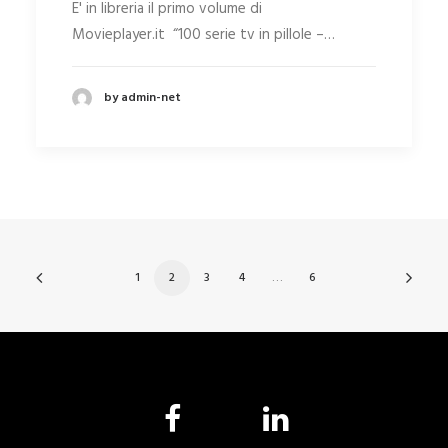
E' in libreria il primo volume di
Movieplayer.it “100 serie tv in pillole –…
by admin-net
1
2
3
4
…
6