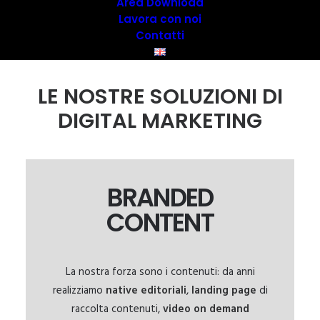
Area Download
Lavora con noi
Contatti
LE NOSTRE SOLUZIONI DI
DIGITAL MARKETING
BRANDED
CONTENT
La nostra forza sono i contenuti: da anni
realizziamo
native editoriali
,
landing page
di
raccolta contenuti,
video on demand