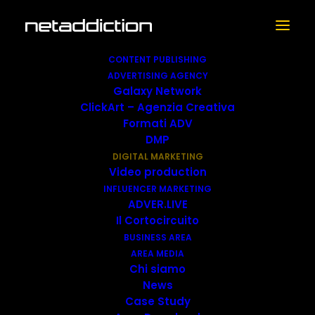
CONTENT PUBLISHING
ADVERTISING AGENCY
Galaxy Network
ClickArt – Agenzia Creativa
Formati ADV
Grazie alla oltre
ventennale esperienza
DMP
editoriale online
in settori specifici come
DIGITAL MARKETING
Video production
l’entertainment, il food ed il tech, lifestyle e
INFLUENCER MARKETING
sport,
Netaddiction
è in grado di offrire
ADVER.LIVE
Il Cortocircuito
soluzioni intelligenti, integrate ed efficaci
per
BUSINESS AREA
piani di comunicazione misurabili in base agli
AREA MEDIA
obiettivi dei partner su tutte le piattaforme
Chi siamo
News
online disponibili. La comunicazione digital non
Case Study
è mai stata così integrata!