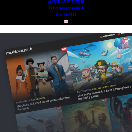
Area Download
Lavora con noi
Contatti
SCOPRI LA NOSTRA OFFERTA MEDIA