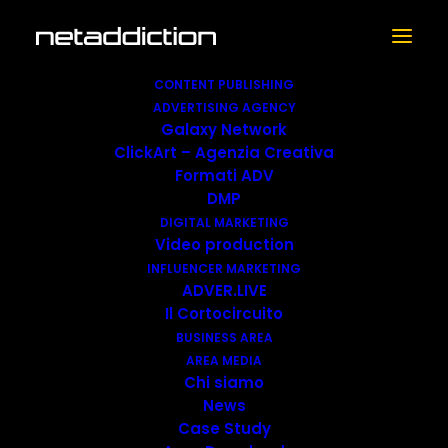
CONTENT PUBLISHING
ADVERTISING AGENCY
Galaxy Network
ClickArt – Agenzia Creativa
Formati ADV
Netaddiction
è una multimedia company nativa
DMP
digitale tra le più importanti in Italia che da più
DIGITAL MARKETING
Video production
di 25 anni produce contenuti per il web.
INFLUENCER MARKETING
ADVER.LIVE
Il Cortocircuito
Content publishing
,
advertising agency
,
BUSINESS AREA
digital & influencer marketing:
realizziamo
AREA MEDIA
campagne creative e raggiungiamo i target di
Chi siamo
News
riferimento, creando un impatto reale per il
Case Study
brand che persiste nel tempo.