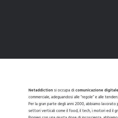
Netaddiction
si occupa di
comunicazione digital
commerciale, adeguandosi alle “regole” e alle tenden
Per la gran parte degli anni 2000, abbiamo lavorato pe
settori verticali come il food, il tech, i motori ed i
Pionieri con una giusta dose di incoscienza, abbiamo 