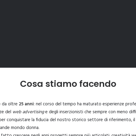
Cosa stiamo facendo
e
da oltre
25 anni
: nel corso del tempo ha maturato esperienze profess
ze del
web advertising
e degli inserzionisti che sempre con meno diffid
r conquistare la fiducia del nostro storico settore di riferimento, il ga
l grande mondo donna.
fatto crescere negli anni progetti sempre più articolati: creatività we