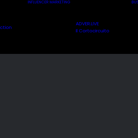
INFLUENCER MARKETING
BUS
ADVER.LIVE
ction
Il Cortocircuito