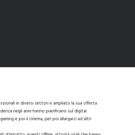
ionali in diversi settori e ampliato la sua offerta
enza negli anni hanno pianificano sul digital.
ming e poi il cinema, per poi allargarci ad altri
b d’impatto, eventi offline, attività virali che hanno