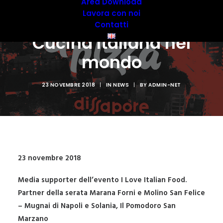
occasione della
Area Download
Lavora con noi
Settimana della
Contatti
Cucina Italiana nel
mondo
23 NOVEMBRE 2018
|
IN
NEWS
|
BY
ADMIN-NET
23 novembre 2018
Media supporter dell’evento I Love Italian Food.
Partner della serata Marana Forni e Molino San Felice
– Mugnai di Napoli e Solania, Il Pomodoro San
Marzano