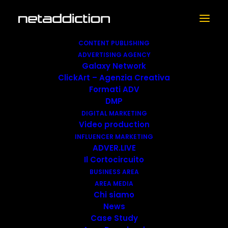
CONTENT PUBLISHING
ADVERTISING AGENCY
Galaxy Network
La pizza conquista il
ClickArt – Agenzia Creativa
Sol Levante:
Formati ADV
DMP
Dissapore celebra
DIGITAL MARKETING
Video production
uno dei più amati
INFLUENCER MARKETING
prodotti italiani con
ADVER.LIVE
Il Cortocircuito
un grande evento
BUSINESS AREA
AREA MEDIA
nella capitale
Chi siamo
giapponese in
News
Case Study