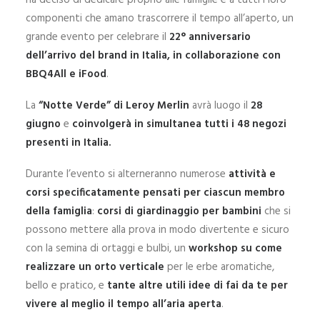
ha deciso di dedicare proprio alle famiglie e a tutti i loro
componenti che amano trascorrere il tempo all’aperto, un
grande evento per celebrare il
22° anniversario
dell’arrivo del brand in Italia, in collaborazione con
BBQ4All e iFood
.
La
“Notte Verde” di Leroy Merlin
avrà luogo il
28
giugno
e
coinvolgerà in simultanea tutti i 48 negozi
presenti in Italia.
Durante l’evento si alterneranno numerose
attività e
corsi specificatamente pensati per ciascun membro
della famiglia
:
corsi di giardinaggio per bambini
che si
possono mettere alla prova in modo divertente e sicuro
con la semina di ortaggi e bulbi, un
workshop su come
realizzare un orto verticale
per le erbe aromatiche,
bello e pratico, e
tante altre utili idee di fai da te per
vivere al meglio il tempo all’aria aperta
.