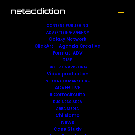
CONTENT PUBLISHING
ADVERTISING AGENCY
Galaxy Network
ClickArt – Agenzia Creativa
iFood, in
Formati ADV
DMP
collaborazione con
DIGITAL MARKETING
BBQ4ALL, al fianco
Video production
INFLUENCER MARKETING
della Community di
ADVER.LIVE
Il Cortocircuito
Leroy Merlin
BUSINESS AREA
AREA MEDIA
27 GIUGNO 2018
|
IN
NEWS
|
BY
ADMIN-NET
Chi siamo
News
Case Study