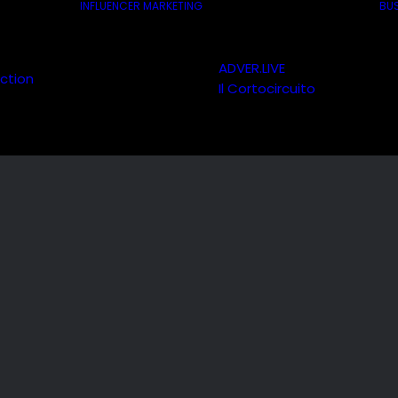
INFLUENCER MARKETING
BUS
ADVER.LIVE
ction
Il Cortocircuito