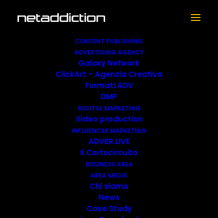
CONTENT PUBLISHING
ADVERTISING AGENCY
Galaxy Network
ClickArt – Agenzia Creativa
Formati ADV
Netaddiction
DMP
presente al Google
DIGITAL MARKETING
Video production
Partner Leadership
INFLUENCER MARKETING
ADVER.LIVE
Summit 2024
Il Cortocircuito
BUSINESS AREA
31 MAGGIO 2024
|
IN
NEWS
|
BY
ILARIA AGOSTINI
AREA MEDIA
Chi siamo
News
Case Study