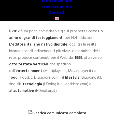
Area Download
Lavora con noi
Contatti
Il
2017
è da poco cominciato e già si prospetta come
un
anno di grandi festeggiamenti
per Netaddiction.
L’editore italiano nativo digitale
, oggi tra le realtà
imprenditoriali indipendenti più vivaci e dinamiche della
rete, produce contenuti per il Web dal
1999
, attraverso
otto testate verticali
, che spaziano
dall’
entertainment
(Multiplayer.it, Movieplayer.it) al
food
(iFood.it, Dissapore.com), al
lifestyle
(Bigodino.it),
fino alla
tecnologia
(HDblog.it e LegaNerd.com) e
all’
automotive
(HDmotori.it).
Scarica comunicato completo