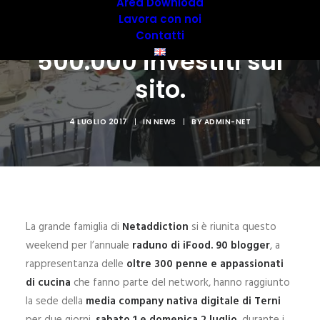
organico al sito, oltre
Area Download
Lavora con noi
300 blogger e più di €
Contatti
500.000 investiti sul
sito.
4 LUGLIO 2017
|
IN
NEWS
|
BY
ADMIN-NET
La grande famiglia di
Netaddiction
si è riunita questo
weekend per l’annuale
raduno di iFood. 90 blogger
, a
rappresentanza delle
oltre 300 penne e appassionati
di cucina
che fanno parte del network, hanno raggiunto
la sede della
media company nativa digitale di Terni