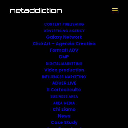
CONTENT PUBLISHING
ADVERTISING AGENCY
Galaxy Network
I food blogger italiani
ClickArt – Agenzia Creativa
si incontrano a Terni:
Formati ADV
DMP
il secondo raduno
DIGITAL MARKETING
Video production
nazionale ha svelato i
INFLUENCER MARKETING
nuovi importanti
ADVER.LIVE
Il Cortocircuito
risultati raggiunti da
BUSINESS AREA
AREA MEDIA
iFood.it. Nel 2017,
Chi siamo
+110% di traffico
News
Case Study